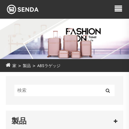
家
製品
ABSラゲッジ
製品