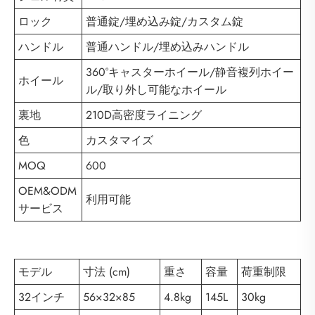
ロック
普通錠/埋め込み錠/カスタム錠
ハンドル
普通ハンドル/埋め込みハンドル
360°キャスターホイール/静音複列ホイー
ホイール
ル/取り外し可能なホイール
裏地
210D高密度ライニング
色
カスタマイズ
MOQ
600
OEM&ODM
利用可能
サービス
モデル
寸法 (cm)
重さ
容量
荷重制限
32インチ
56×32×85
4.8kg
145L
30kg