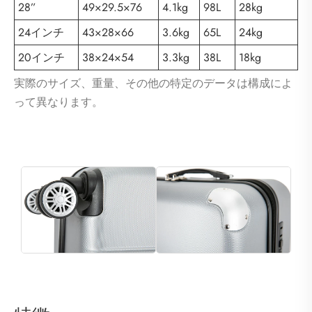
28”
49×29.5×76
4.1kg
98L
28kg
24インチ
43×28×66
3.6kg
65L
24kg
20インチ
38×24×54
3.3kg
38L
18kg
実際のサイズ、重量、その他の特定のデータは構成によ
って異なります。