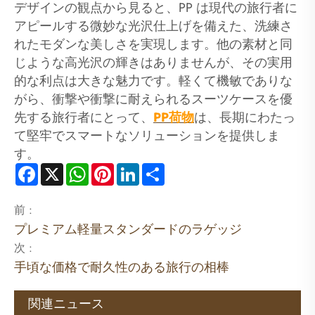
デザインの観点から見ると、PP は現代の旅行者に
アピールする微妙な光沢仕上げを備えた、洗練さ
れたモダンな美しさを実現します。他の素材と同
じような高光沢の輝きはありませんが、その実用
的な利点は大きな魅力です。軽くて機敏でありな
がら、衝撃や衝撃に耐えられるスーツケースを優
先する旅行者にとって、
PP荷物
は、長期にわたっ
て堅牢でスマートなソリューションを提供しま
す。
Facebook
X
WhatsApp
Pinterest
LinkedIn
Share
前 :
プレミアム軽量スタンダードのラゲッジ
次 :
手頃な価格で耐久性のある旅行の相棒
関連ニュース