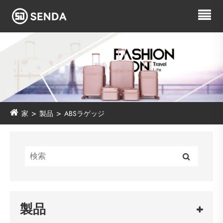
家
製品
ABSラゲッジ
製品