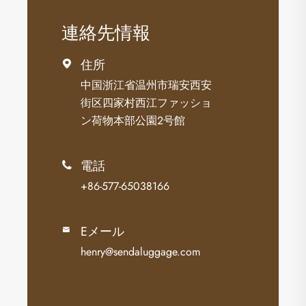
連絡先情報
住所

中国浙江省温州市瑞安西安
街区四家村西江ファッショ
ン荷物本部公園2号館
電話

+86-577-65038166
Eメール

henry@sendaluggage.com