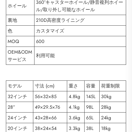
360°キャスターホイール/静音複列ホイー
ホイール
ル/取り外し可能なホイール
裏地
210D高密度ライニング
色
カスタマイズ
MOQ
600
OEM&ODM
利用可能
サービス
モデル
寸法 (cm)
重さ
容量
荷重制限
32インチ
56×32×85
4.8kg
145L
30kg
28”
49×29.5×76
4.1kg
98L
28kg
24インチ
43×28×66
3.6kg
65L
24kg
20インチ
38×24×54
3.3kg
38L
18kg