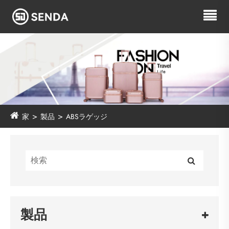
家
製品
ABSラゲッジ
製品