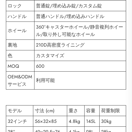
ロック
普通錠/埋め込み錠/カスタム錠
ハンドル
普通ハンドル/埋め込みハンドル
360°キャスターホイール/静音複列ホイー
ホイール
ル/取り外し可能なホイール
裏地
210D高密度ライニング
色
カスタマイズ
MOQ
600
OEM&ODM
利用可能
サービス
モデル
寸法 (cm)
重さ
容量
荷重制限
32インチ
56×32×85
4.8kg
145L
30kg
28”
49×29.5×76
4.1kg
98L
28kg