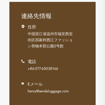
連絡先情報
住所

中国浙江省温州市瑞安西安
街区四家村西江ファッショ
ン荷物本部公園2号館
電話

+86-577-65038166
Eメール

henry@sendaluggage.com